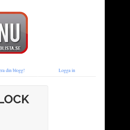
era din blogg!
Logga in
PLOCK