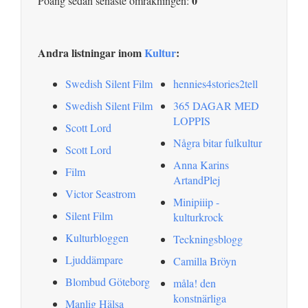
0
Poäng sedan senaste omräkningen:
Andra listningar inom
Kultur
:
Swedish Silent Film
hennies4stories2tell
Swedish Silent Film
365 DAGAR MED
LOPPIS
Scott Lord
Några bitar fulkultur
Scott Lord
Anna Karins
Film
ArtandPlej
Victor Seastrom
Minipiiip -
Silent Film
kulturkrock
Kulturbloggen
Teckningsblogg
Ljuddämpare
Camilla Bröyn
Blombud Göteborg
måla! den
konstnärliga
Manlig Hälsa